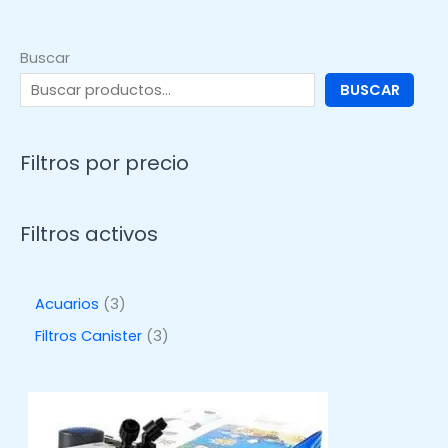
Buscar
BUSCAR
Filtros por precio
Filtros activos
3
Acuarios
3
p
3
Filtros Canister
3
r
p
o
r
d
o
u