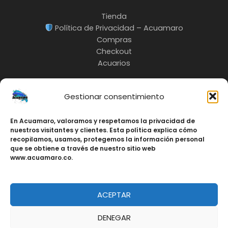
Tienda
Política de Privacidad – Acuamaro
Compras
Checkout
Acuarios
Gestionar consentimiento
INFO:
En Acuamaro, valoramos y respetamos la privacidad de
nuestros visitantes y clientes. Esta política explica cómo
3217685535
recopilamos, usamos, protegemos la información personal
Cali-Colombia
que se obtiene a través de nuestro sitio web
www.acuamaro.co.
ACEPTAR
Copyright © Acuamaro 2026 | Fabricación de
Acuarios, Peceras y Estanques Personalizados en
DENEGAR
Cali, Colombia