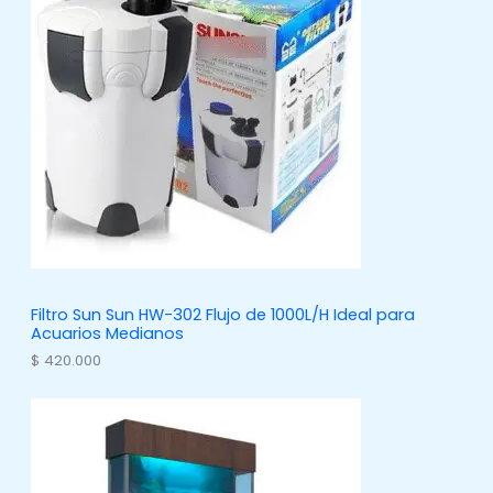
d
c
u
t
c
o
t
s
o
s
Filtro Sun Sun HW-302 Flujo de 1000L/H Ideal para
Acuarios Medianos
$
420.000