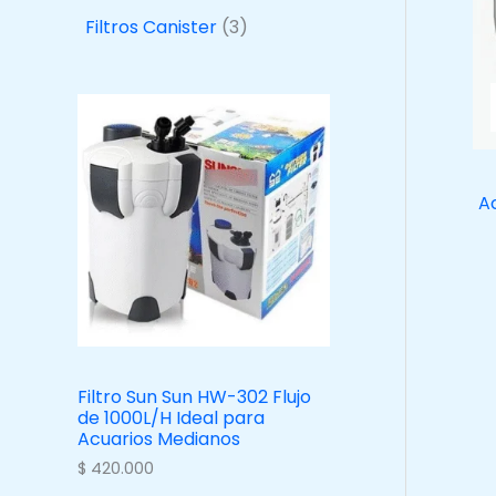
p
3
Filtros Canister
3
r
p
o
r
d
o
u
d
c
u
Ac
t
c
o
t
s
o
s
Filtro Sun Sun HW-302 Flujo
de 1000L/H Ideal para
Acuarios Medianos
$
420.000