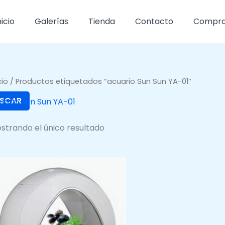
nicio
Galerías
Tienda
Contacto
Compr
cio
/ Productos etiquetados “acuario Sun Sun YA-01”
SCAR
uario Sun Sun YA-01
strando el único resultado