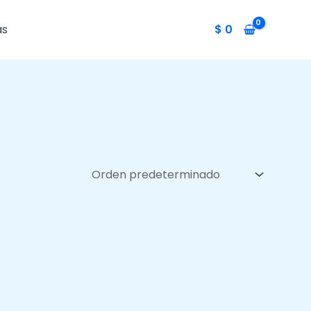
as
$
0