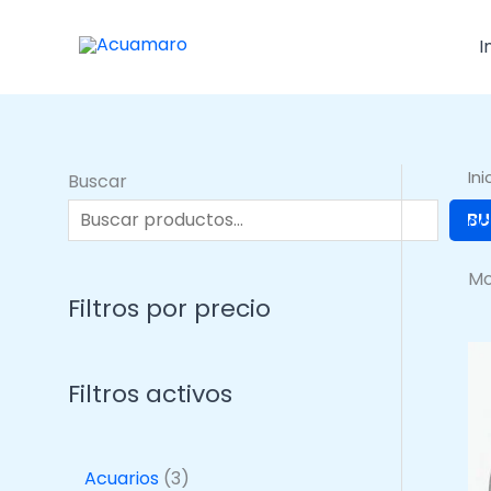
Ir
al
I
contenido
Ini
Buscar
BU
ac
Mo
Filtros por precio
Filtros activos
3
Acuarios
3