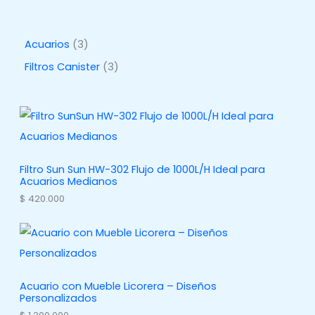
3
Acuarios
3
p
3
Filtros Canister
3
r
p
o
r
d
o
u
d
c
u
Filtro Sun Sun HW-302 Flujo de 1000L/H Ideal para
Acuarios Medianos
t
c
$
420.000
o
t
s
o
s
Acuario con Mueble Licorera – Diseños
Personalizados