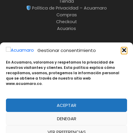
Tienda
Política de Privacidad – Acuamaro
Compras
Checkout
Acuarios
Gestionar consentimiento
INFO:
En Acuamaro, valoramos y respetamos la privacidad de
nuestros visitantes y clientes. Esta política explica cómo
3217685535
recopilamos, usamos, protegemos la información personal
Cali-Colombia
que se obtiene a través de nuestro sitio web
www.acuamaro.co.
ACEPTAR
Copyright © Acuamaro 2026 | Fabricación de
Acuarios, Peceras y Estanques Personalizados en
DENEGAR
Cali, Colombia
VER PREFERENCIAS