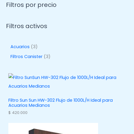
Filtros por precio
Filtros activos
3
Acuarios
3
p
3
Filtros Canister
3
r
p
o
r
d
o
u
d
c
u
Filtro Sun Sun HW-302 Flujo de 1000L/H Ideal para
Acuarios Medianos
t
c
$
420.000
o
t
s
o