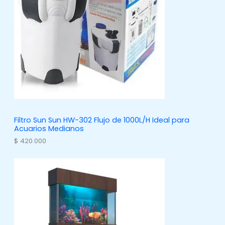
t
c
o
t
s
o
s
Filtro Sun Sun HW-302 Flujo de 1000L/H Ideal para
Acuarios Medianos
$
420.000