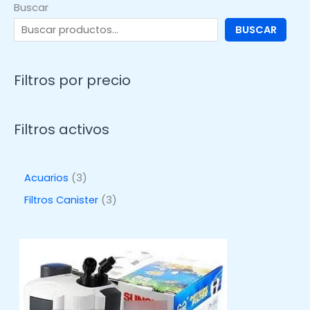
Buscar
BUSCAR
Filtros por precio
Filtros activos
3
Acuarios
3
p
3
Filtros Canister
3
r
p
o
r
d
o
u
d
c
u