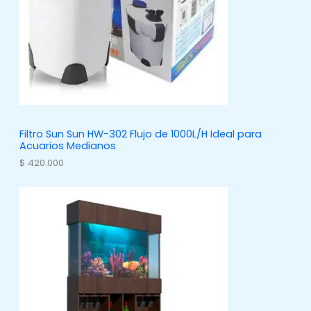
s
o
s
Filtro Sun Sun HW-302 Flujo de 1000L/H Ideal para
Acuarios Medianos
$
420.000