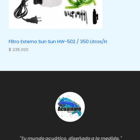
Filtro Externo Sun Sun HW-502 / 350 Litros/H
$
235.000
"Tu mundo acuático, diseñado a la medida."