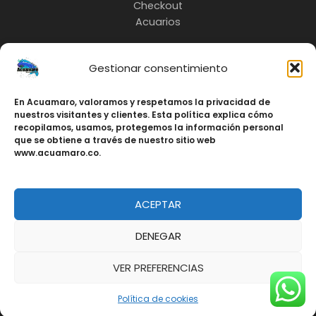
Checkout
Acuarios
Gestionar consentimiento
INFO:
En Acuamaro, valoramos y respetamos la privacidad de
nuestros visitantes y clientes. Esta política explica cómo
3217685535
recopilamos, usamos, protegemos la información personal
Cali-Colombia
que se obtiene a través de nuestro sitio web
www.acuamaro.co.
ACEPTAR
Copyright © Acuamaro 2026 | Fabricación de
Acuarios, Peceras y Estanques Personalizados en
DENEGAR
Cali, Colombia
VER PREFERENCIAS
Política de cookies