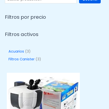
Filtros por precio
Filtros activos
3
Acuarios
3
p
3
Filtros Canister
3
r
p
o
r
d
o
u
d
c
u
t
c
o
t