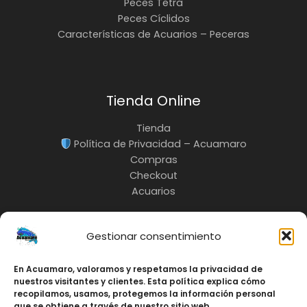
Peces Tetra
Peces Cíclidos
Características de Acuarios – Peceras
Tienda Online
Tienda
Política de Privacidad – Acuamaro
Compras
Checkout
Acuarios
Gestionar consentimiento
En Acuamaro, valoramos y respetamos la privacidad de
INFO:
nuestros visitantes y clientes. Esta política explica cómo
3217685535
recopilamos, usamos, protegemos la información personal
Cali-Colombia
que se obtiene a través de nuestro sitio web