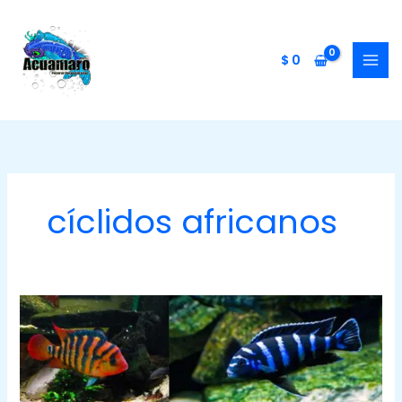
Ir
al
contenido
$
0
cíclidos africanos