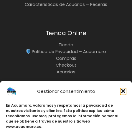
Características de Acuarios – Peceras
Tienda Online
Tienda
Política de Privacidad – Acuamaro
Compras
Checkout
Acuarios
Gestionar consentimiento
En Acuamaro, valoramos y respetamos la privacidad de
INFO:
nuestros visitantes y clientes. Esta política explica cómo
3217685535
recopilamos, usamos, protegemos la información personal
Cali-Colombia
que se obtiene a través de nuestro sitio web
www.acuamaro.co.