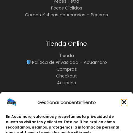
Peces Tetra
Peces Cíclidos
Características de Acuarios – Peceras
Tienda Online
Tienda
Política de Privacidad – Acuamaro
Compras
Checkout
Acuarios
Gestionar consentimiento
En Acuamaro, valoramos y respetamos la privacidad de
INFO:
nuestros visitantes y clientes. Esta política explica cómo
3217685535
recopilamos, usamos, protegemos la información personal
Cali-Colombia
que se obtiene a través de nuestro sitio web