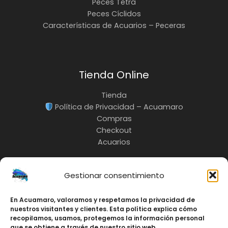
Peces Tetra
Peces Cíclidos
Características de Acuarios – Peceras
Tienda Online
Tienda
Política de Privacidad – Acuamaro
Compras
Checkout
Acuarios
Gestionar consentimiento
En Acuamaro, valoramos y respetamos la privacidad de
INFO:
nuestros visitantes y clientes. Esta política explica cómo
3217685535
recopilamos, usamos, protegemos la información personal
Cali-Colombia
que se obtiene a través de nuestro sitio web