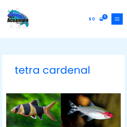
Ir
al
contenido
$
0
tetra cardenal