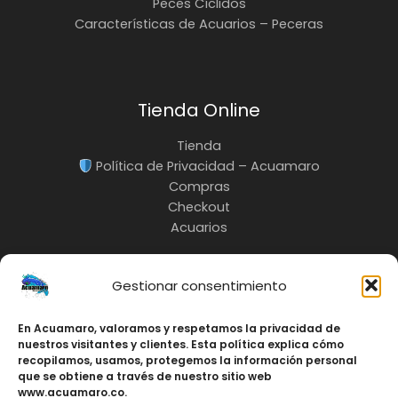
Peces Cíclidos
Características de Acuarios – Peceras
Tienda Online
Tienda
Política de Privacidad – Acuamaro
Compras
Checkout
Acuarios
Gestionar consentimiento
En Acuamaro, valoramos y respetamos la privacidad de
INFO:
nuestros visitantes y clientes. Esta política explica cómo
3217685535
recopilamos, usamos, protegemos la información personal
Cali-Colombia
que se obtiene a través de nuestro sitio web
www.acuamaro.co.